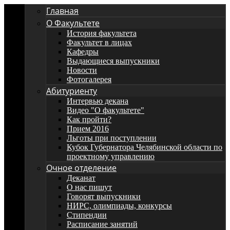
Главная
О Факультете
История факультета
Факультет в лицах
Кафедры
Выдающиеся выпускники
Новости
Фотогалерея
Абитуриенту
Интервью декана
Видео "О факультете"
Как пройти?
Прием 2016
Льготы при поступлении
Кубок Губернатора Челябинской области по
проектному управлению
Очное отделение
Деканат
О нас пишут
Говорят выпускники
НИРС, олимпиады, конкурсы
Стипендии
Расписание занятий